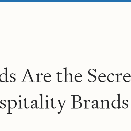
d
s
A
r
e
t
h
e
S
e
c
r
s
p
i
t
a
l
i
t
y
B
r
a
n
d
s