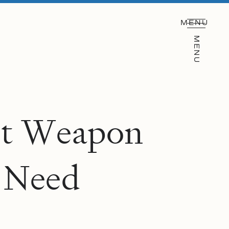
MENU
MENU
e
t
W
e
a
p
o
n
N
e
e
d