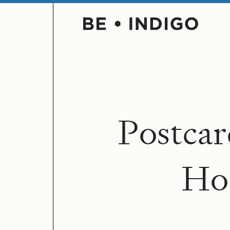
P
o
s
t
c
a
r
H
o